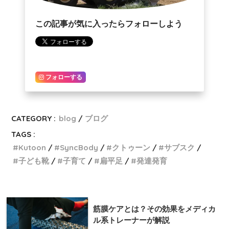
この記事が気に入ったらフォローしよう
フォローする
CATEGORY :
blog
ブログ
TAGS :
Kutoon
SyncBody
クトゥーン
サブスク
子ども靴
子育て
扁平足
発達発育
筋膜ケアとは？その効果をメディカ
ル系トレーナーが解説